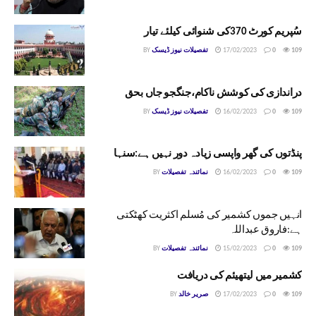
سُپریم کورٹ 370کی شنوائی کیلئے تیار
109
0
17/02/2023
تفصیلات نیوز ڈیسک
BY
دراندازی کی کوشش ناکام،جنگجو جاں بحق
109
0
16/02/2023
تفصیلات نیوز ڈیسک
BY
پنڈتوں کی گھر واپسی زیادہ دور نہیں ہے:سنہا
109
0
16/02/2023
نمائندہ تفصیلات
BY
انہیں جموں کشمیر کی مُسلم اکثریت کھٹکتی
ہے:فاروق عبداللہ
109
0
15/02/2023
نمائندہ تفصیلات
BY
کشمیر میں لیتھیئم کی دریافت
109
0
17/02/2023
صریر خالد
BY