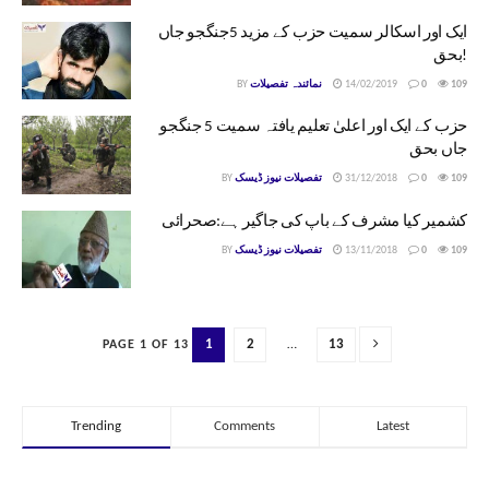
ایک اور اسکالر سمیت حزب کے مزید 5جنگجو جاں
بحق!
109
0
14/02/2019
نمائندہ تفصیلات
BY
حزب کے ایک اور اعلیٰ تعلیم یافتہ سمیت 5 جنگجو
جاں بحق
109
0
31/12/2018
تفصیلات نیوز ڈیسک
BY
کشمیر کیا مشرف کے باپ کی جاگیر ہے:صحرائی
109
0
13/11/2018
تفصیلات نیوز ڈیسک
BY
1
2
…
13
PAGE 1 OF 13
Trending
Comments
Latest