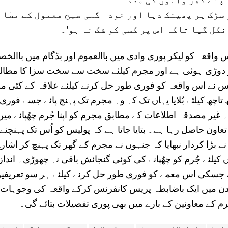
اپنے گھر والوں کی مدد
 سڑک پر پھینک دیا اور خود اگلی صبح معمول کے مطاب
کل گیا تاکہ اس پر کسی کو شک نہ ہو‘۔
س واقعہ کو لیکر پوری وادی میں باالعموم اور بڈگام میں باال
دوڑی ہوئی ہے اور مجرم کیلئے سخت سے سخت سزا کا مطالبہ 
س نے اس واقعہ کو فوری طور حل کرنے کیلئے علاقہ کے کئی 
 تاچھ کیلئے بُلایا یہاں تک کہ وہ مجرم تک پہنچ پائے جسے فوری
ا۔ غیر مصدقہ اطلاعات کے مطابق مجرم کو اپنا جُرم چھُپانے میں 
 تعاون حاصل رہا ہے۔ بتایا جاتا ہے کہ پولیس کو اُس تک پہنچنے
ے بڑا کردار نبھایا کہ جنہوں نے مجرم کے گھر تک پہنچ کر اشارہ 
کیلئے جُرم کو چھُپانے کی کوئی گنجائش باقی نہ چھوڑی۔ انداز
، جسکی اس معمے کو فوری طور حل کرنے کیلئے ہر سو تعریفی
دن میں ایک باضابطہ پریس کانفرنس کرکے واقعہ کی وجوہات 
م کے معاونین کے بارے میں بھی پوری تفصیلات بتائے گی۔