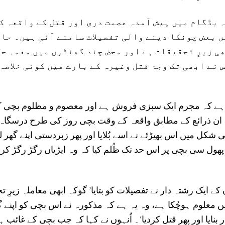
 بڈگام میں پیش آمدہ عصمت دری اور قتل کے واقعہ ک
ں بعض چونکا دینے والی تفصیلات سامنے آئی ہیں۔ حال
ی زیرِ تحقیقات ہے اور محض چند گھنٹوں میں معمہ حل
 نے ابھی تک وجۂ قتل وغیرہ کے بارے میں کوئی خلاصہ
ا ہے کہ مجرم ایک سبزی فروش ہے اور معصوم و مظلوم بچی ک
ان ذرائع کے مطابق واقعہ کے وقت بچی روز کی طرح درسگاہ
 شکل میں اس بھیڑئے نے اسے بُلایا اور پھر زبردستی اپنے گھر لے
پھول سی بچی پر اس حد تک ظُلم کیا کہ وہ ایڑیاں رگڑ رگڑ کر 
 کے ایک رشتہ دار نے تفصیلات کو بتایا’ گوکہ ابھی معاملہ زیرِ 
یں معلوم ہوچُکا ہے، وہ یہ ہے کہ مذکورہ نے اس بچی کو اپنے 
نایا اور پھر قتل کردیا‘۔ اُنہوں نے کہا کہ جب بچی کے غائب 