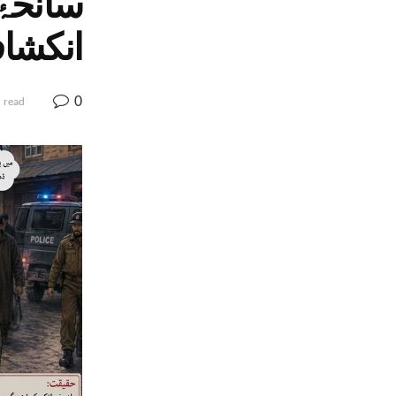
سانحۂ 
انکشا
0
 read