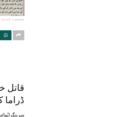
مصنوعی ذہانت سے تیا
قاتل خو
ڈراما کر
سرینگر(نُمائن