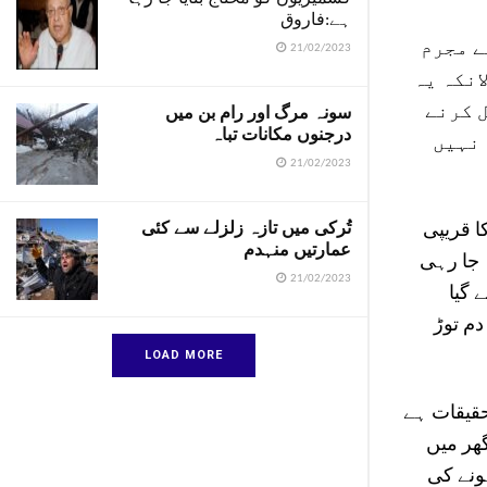
ہے:فاروق
ے مجرم
21/02/2023
انکہ یہ
 کرنے
سونہ مرگ اور رام بن میں
درجنوں مکانات تباہ
 نہیں
21/02/2023
تُرکی میں تازہ زلزلے سے کئی
ا قریپی
عمارتیں منہدم
 جا رہی
21/02/2023
 گیا
دم توڑ
LOAD MORE
تحقیقات ہے
گھر میں
ہونے کی