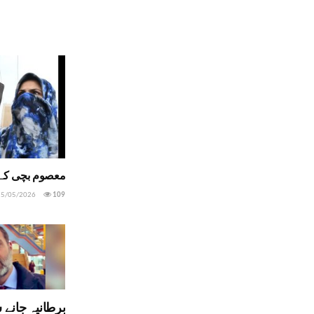
معصوم بچی کے 
5/05/2026
109
برطانیہ جانے 