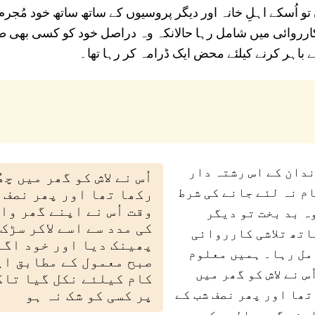
تو اُسکے اہلِ خانہ اور دیگر پروسیوں کے ساتھ ساتھ خود مُجرم
ارروائی میں شامل رہا حالانکہ وہ دراصل خود کو کسی بھی 
باہر کرنے کیلئے محض ایک ڈرامہ کر رہا تھا۔
دان کے اس رشتہ دار
اُس نے لاش کو گھر میں چھ
م نہ لئے جانے کی شرط
رکھا تھا اور پھر نصف 
وقت اُس نے اپنے گھر وا
ہ بد بخت تو دیگر
کی مدد سے اسے لاکر سڑک 
اتھ تلاشی کارروائی
پھینک دیا اور خود اگل
مل رہا۔ ہمیں معلوم
صبح معمول کے مطابق اپ
س نے لاش کو گھر میں
کام کیلئے نکل گیا تاک
تھا اور پھر نصف شب کے
پر کسی کو شک نہ ہو