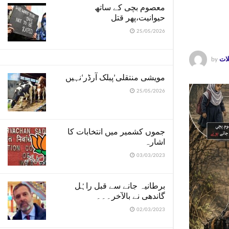
معصوم بچی کے ساتھ
حیوانیت،پھر قتل
25/05/2026
لات
by
مویشی منتقلی’پبلک آرڈر‘نہیں
25/05/2026
جموں کشمیر میں انتخابات کا
اشارہ
03/03/2023
برطانیہ جانے سے قبل راہُل
گاندھی نے بالآخر۔۔۔
02/03/2023