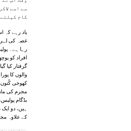
وقت اُس نے 
سے اسے لاکر
کام کیلئے ن
یاد رہے کہ ا
غصہ کی لہر 
رہا ہے۔ پولی
افراد کو پوچھ
گرفتار کیا گی
والوں کا پورا
کھوجی کُتوں ن
مجرم کی ماں 
بڈگام پولیس
ہیں، دو ایک 
کے علاوہ مجر