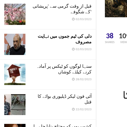
قبل از وقت گرمی سے ’پریشانی
کے شگوفے‘
02/03/2023
38
10
دلی کی ٹیم جموں میں نہایت
مصروف
SHARES
VIEW
02/03/2023
سنہا لوگوں کو ٹیکس پر آمادہ
کرنے کیلئے کوشاں
28/02/2023
آئی فون لیکر ڈیلیوری بوائے کا
قتل
22/02/2023
کشمیریوں کو محتاج بنایا جا رہا