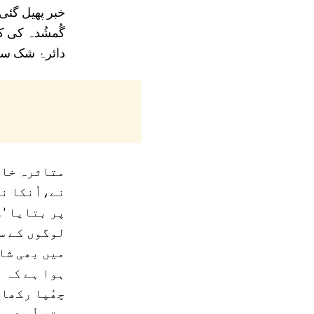
خبر پھیل گئی 
گُمشُدہ کی ک
دائرۂ شک سے 
متاثرہ خان
نے،اُنکا نا
پر بتایا ’و
لوگوں کے س
میں بھی شا
ہوا ہے کہ اُ
چھُپا رکھا 