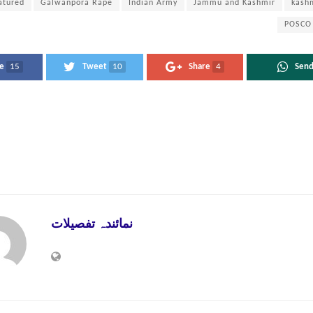
atured
Galwanpora Rape
Indian Army
Jammu and Kashmir
kash
POSCO
e
15
Tweet
10
Share
4
Sen
نمائندہ تفصیلات