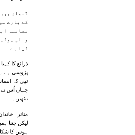
گلوان پورہ
کے بارے می
معاملہ ابھ
والی پولیس
کیا ہے۔
ذرائع کا کہن
پڑوسی ہے ۔ 
تھی کہ انسانی
جہاں اُس نے 
بیٹھیں۔
متاثرہ خاندان
لیکن جتنا ہم
ہوس کا شکار ب