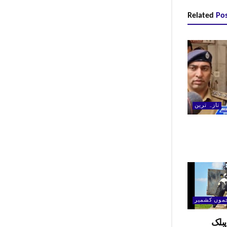
Related
Pos
تازہ ترین
موں کشمیر
بلک