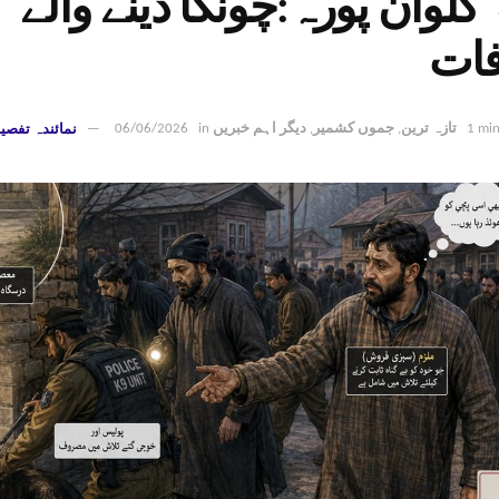
گلوان پورہ:چونکا دینے والے
فات
1 min
تازہ ترین
,
جموں کشمیر
,
دیگر اہم خبریں
in
06/06/2026
نمائندہ تفصی