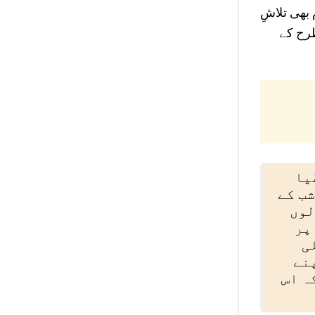
 بھی تلاشِ
طرح کے
ُپا
شب کے
لوں
پر
ی
نے
ہ اس