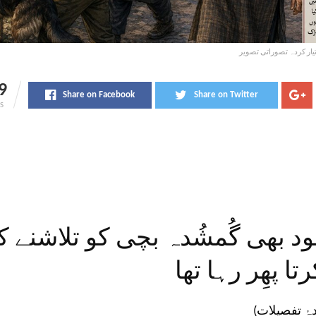
ر کردہ تصوراتی تصویر
9
Share on Facebook
Share on Twitter
S
د بھی گُمشُدہ بچی کو تلاشنے کا
تا پھِر رہا تھا
دۂ تفصیلات)