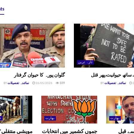
ts
تازہ ترین
ساتھ حیوانیت،پھر قتل
گلوان پورہ کا حیوان گرفتار
2
نمائندہ تفصیلات
BY
109
26/05/2026
نمائندہ تفصیلات
BY
بھارت
بھارت
ج
سے قبل
جموں کشمیر میں انتخابات
مویشی منتقلی’پ