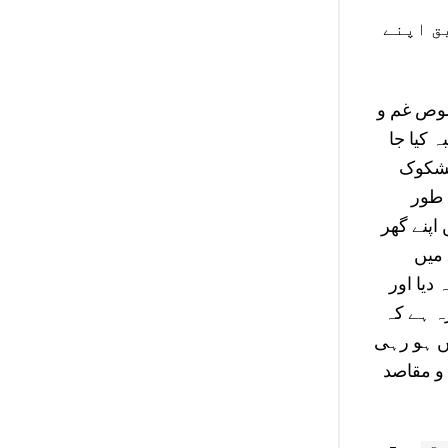
ق اپنے
خصوص غم و
کیا جا
مشکوک
 طور
اپنے گھر
 میں
دیا اور
ہ ہے کہ
ں ہو رہی
و مقاصد