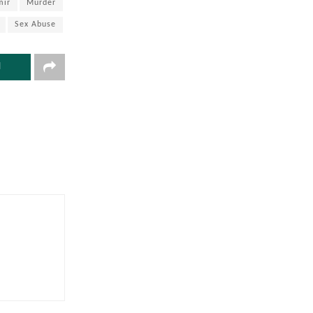
mir
Murder
Sex Abuse
d