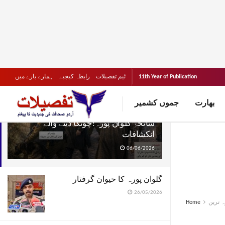
LATEST
TRENDING
Filter
11th Year of Publication
ٹیم تفصیلات
رابطہ کیجیے
ہمارے بارے میں
بھارت
جموں کشمیر
سانحۂ گلوان پورہ:چونکا دینے والے
انکشافات
06/06/2026
گلوان پورہ کا حیوان گرفتار
26/05/2026
ہ ترین
Home