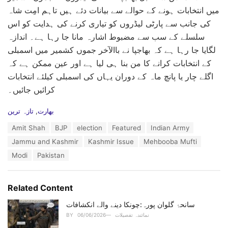
میں انتخابات ہونے کے حوالے سے بیانات دئے ہیں تاہم امِت شاہ
کی جانب سے پارٹی لیڈروں کو تیاری کرنے کی ہدایت کو اس
سلسلے کے سب سے مضبوط اشارہ مانا جا رہا ہے۔ اندازہ
لگایا جا رہا ہے کہ بھاجپا نے باالآخر جموں کشمیر میں اسمبلی
کے انتخابات کرانے کا من بنا ہی لیا ہے اور عین ممکن ہے کہ
اگلے چار یا پانچ ماہ کے دوران یہاں کی اسمبلی کیلئے انتخابات
کرائیں جائیں۔
C
بھارت
,
تازہ ترین
a
T
Amit Shah
BJP
election
Featured
Indian Army
t
a
e
Jammu and Kashmir
Kashmir Issue
Mehbooba Mufti
g
g
s
Modi
Pakistan
o
:
r
i
e
Related Content
s
:
سانحۂ گلوان پورہ:چونکا دینے والے انکشافات
نمائندہ تفصیلات
06/06/2026
BY