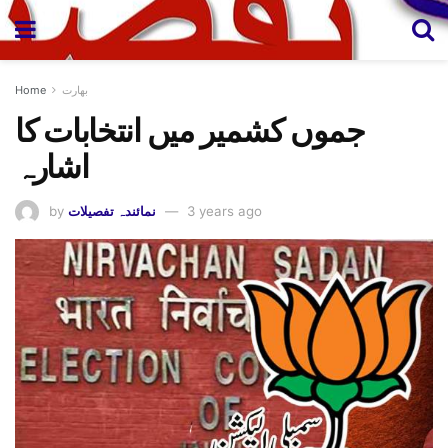
بھارت
Home
جموں کشمیر میں انتخابات کا
اشارہ
3 years ago
نمائندہ تفصیلات
by