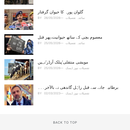
گلوان پورہ کا حیوان گرفتار
نمائندہ تفصیلات
26/05/2026
BY
معصوم بچی کے ساتھ حیوانیت،پھر قتل
نمائندہ تفصیلات
25/05/2026
BY
مویشی منتقلی’پبلک آرڈر‘نہیں
تفصیلات نیوز ڈیسک
25/05/2026
BY
برطانیہ جانے سے قبل راہُل گاندھی نے بالآخر۔۔۔
تفصیلات نیوز ڈیسک
02/03/2023
BY
BACK TO TOP