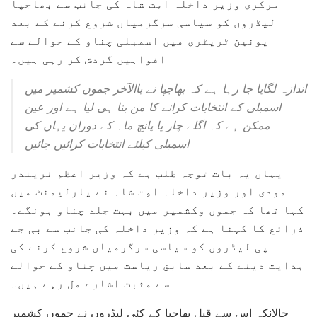
مرکزی وزیر داخلہ امِت شاہ کی جانب سے بھاجپا
لیڈروں کو سیاسی سرگرمیاں شروع کرنے کے بعد
یونین ٹریٹری میں اسمبلی چناو کے حوالے سے
افواہیں گردش کر رہی ہیں۔
اندازہ لگایا جا رہا ہے کہ بھاجپا نے باالآخر جموں کشمیر میں
اسمبلی کے انتخابات کرانے کا من بنا ہی لیا ہے اور عین
ممکن ہے کہ اگلے چار یا پانچ ماہ کے دوران یہاں کی
اسمبلی کیلئے انتخابات کرائیں جائیں
یہاں یہ بات توجہ طلب ہے کہ وزیر اعظم نریندر
مودی اور وزیر داخلہ امِت شاہ نے پارلیمنٹ میں
کہا تھا کہ جموں وکشمیر میں بہت جلد چناو ہونگے۔
ذرائع کا کہنا ہے کہ وزیر داخلہ کی جانب سے بی جے
پی لیڈروں کو سیاسی سرگرمیاں شروع کرنے کی
ہدایت دینے کے بعد سابق ریاست میں چناو کے حوالے
سے مثبت اشارے مل رہے ہیں۔
حالانکہ اس سے قبل بھاجپا کے کئی لیڈروں نے جموں کشمیر