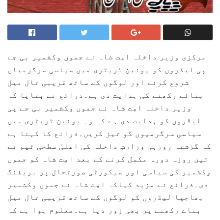
مرکزی وزیر داخلہ امِت شاہ نے جموں وکشمیر بی جے
پی لیڈروں کو یونین ٹریٹری میں سیاسی سرگرمیاں
شروع کرنے اور لوگوں کے ساتھ قریبی تال میل
بنائے رکھنے کی ہدایت دی ہے۔ذرائع نے بتایا کہ
وزیر داخلہ امِت شاہ نے جموں وکشمیر بی جے پی
لیڈروں کو ہدایت دی ہے کہ وہ یونین ٹریٹری میں
سیاسی سرگرمیوں کو تیز کریں۔ذرائع کا کہنا ہے
کہ گزشتہ روزہی وزارتِ داخلہ کی اعلیٰ سطحی ٹیم نے
تین روزہ دورہ مکمل کرنے کے بعد امِت شاہ کو جموں
وکشمیر کی سیاسی اور سیکورٹی صورتحال پر بریفنگ
دی۔ذرائع نے مزید کہاکہ امِت شاہ نے جموں وکشمیر
بھاجپا لیڈروں کو لوگوں کے ساتھ قریبی تال میل
بناے رکھنے پر بھی زور دیا ہے۔معلوم ہوا ہے کہ