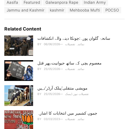
T
Aasifa
Featured
Galwanpora Rape
Indian Army
t
a
e
Jammu and Kashmir
kashmir
Mehbooba Mufti
POCSO
g
g
s
o
:
r
Related Content
i
e
سانحۂ گلوان پورہ:چونکا دینے والے انکشافات
s
:
نمائندہ تفصیلات
06/06/2026
BY
معصوم بچی کے ساتھ حیوانیت،پھر قتل
نمائندہ تفصیلات
25/05/2026
BY
مویشی منتقلی’پبلک آرڈر‘نہیں
تفصیلات نیوز ڈیسک
25/05/2026
BY
جموں کشمیر میں انتخابات کا اشارہ
نمائندہ تفصیلات
03/03/2023
BY