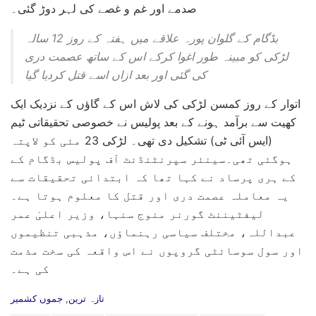
صدمے اور غم و غصے کی لہر دوڑ گئی۔
بڈگام کے گلوان پورہ علاقے میں ہفتہ کے روز 12 سالہ
لڑکی کو مبینہ طور اغوا کرکے اس کے ساتھ عصمت دری
کی گئی اور بعد ازاں اسے قتل کردیا گیا
اتوار کے روز کمسن لڑکی کی لاش اس کے گاؤں کے نزدیک ایک
کھیت سے برآمد ہونے کے بعد پولیس نے خصوصی تحقیقاتی ٹیم
(ایس آئی ٹی) تشکیل دی تھی۔ لڑکی 23 مئی کو لاپتہ
ہوگئی تھی۔سینئر سپرنٹنڈنٹ آف پولیس بڈگام کے
کے ہری پرساد نے کہا تھا کہ ابتدائی تحقیقات سے
یہ معاملہ عصمت دری اور قتل کا معلوم ہوتا ہے۔
لیفٹیننٹ گورنر منوج سنہا، وزیر اعلیٰ عمر
عبداللہ، مختلف سیاسی رہنماؤں، مذہبی تنظیموں
اور سول سوسائٹی گروپوں نے اس واقعہ کی سخت مذمت
کی ہے۔
C
تازہ ترین
,
جموں کشمیر
a