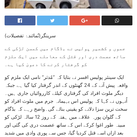
سرینگر(نُمائندۂ تفصیلات)
جموں و کشمیر پولیس نے بڈگام میں کمسن لڑکی کے
ساتھ عصمت دری اور قتل کے معاملے میں ایک ملزم
کو گرفتار کرنے کا دعویٰ کیا ہے۔
ایک سینئر پولیس افسر نے بتایا کہ ’’مُدثر‘‘ نامی ایک ملزم کو
واقعہ پیش آنے کے 24 گھنٹوں کے اندر گرفتار کیا گیا ہے جبکہ
دیگر ملوث افراد کی گرفتاری کیلئے کارروائیاں جاری ہیں۔
اُنہوں نے کہا کہ پولیس اس بہیمانہ جرم میں ملوث افراد کو
سخت ترین سزا دلانے کو یقینی بنائے گی۔واضح رہے کہ بڈگام
کے گلوان پورہ علاقے میں ہفتہ کے روز 12 سالہ لڑکی کو
مبینہ طور اغوا کرکے اس کے ساتھ عصمت دری کی گئی اور
بعد ازاں اسے قتل کردیا گیا، جس سے پوری وادی میں شدید