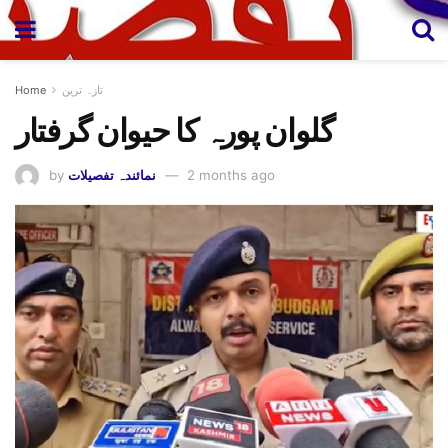
تازہ ترین
Home
گلوان پورہ کا حیوان گرفتار
2 months ago
نمائندہ تفصیلات
by