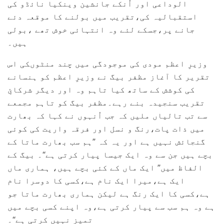
الوداعی اور اُنکے جانشین وینکیا نائڈو کی
استقبالیہ کی،تقریب میں بولنے کا موقعہ دئے
جانے پر،جسکے لئے وہ انتہائی خوش تھے ،بولی
ہیں۔
وزیرِ اعظم مودی کی موجودگی میں چند منٹوںکی اس
تقریر کا آغاز مظفر بیگ نے وزیرِ اعظم کو ہنسانے
کی کوشش کے ساتھ کیا تاہم وہ اور دیگر شرکائِ
تقریب سنجیدہ بنے رہے۔مظفر بیگ کو تاہم مجمعے
سے تب تالیاں ملیں کہ جب اُنہوں نے کہا کہ بھارت
میں ذات پات،رنگ و نسل اور فرقہ واریت کی کوئی
گنجائش نہیں ہے اور یہ کہ ”ہم سب بھارت ماتا کے
بچے ہیں جن سے وہ ایک جیسا پیار کرتی ہے“۔ بیگ کے
الفاظ میں” ایک ماں کے کئی بچے ہیں، ہماری ماں
ایک ہے،میرا ایک نام ہے،کسی کا دوسرا نام
ہے،کسی کا ایک رنگ ہے لیکن ہماری بھارت ماتا جو
ہے وہ ہم سب سے پیار کرتی ہے،وہ اپنے کسی بچے میں
تمیز نہیں کرتی ہے“۔