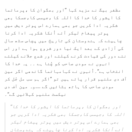
مظفر بیگ نے مزید کہا ”اور بھگوان کا ،پرماتما
کا ایشور کا خدا کا اللہ کا ،جیسس کا،جسکا بھی
شکریہ ادا کریں جو بھی ہمارے اس پوتر دیش میں
پوتر پیغام لیکر آئے اُنکا شکریہ ادا کرنا
چاہیئے کہ ہندوستان کی تاریخ میں پچاس سٹھ سال
کی آزادی کے بعد ایک نیا دور شروع ہوا ہے اور اس
نئے دور کی قیادت کرنے کیلئے اور شمع جلانے کیلئے
انہوں نے مودی صاحب کو چُنا ہے ۔۔ یہ خدا کا
انتخاب ہے“۔اُنہوں نے کہامہاتما گاندھی اگر مین
آف دی ملنیم قرار پائے ہیں تو ”اگر ہم سب مل جُل کر
مودی صاحب کا ہاتھ بٹائیں گے ….وہ مین آف دی
نیکسٹ ملنیم کہلائیں گے“۔
”اور بھگوان کا ،پرماتما کا ایشور کا خدا کا
اللہ کا ،جیسس کا،جسکا بھی شکریہ ادا کریں جو
بھی ہمارے اس پوتر دیش میں پوتر پیغام لیکر
آئے اُنکا شکریہ ادا کرنا چاہیئے کہ ہندوستان