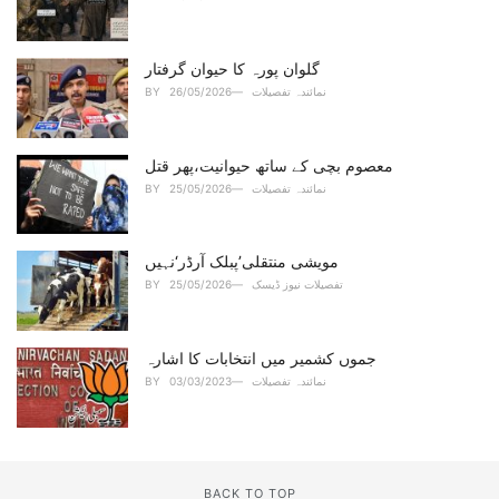
گلوان پورہ کا حیوان گرفتار
نمائندہ تفصیلات
26/05/2026
BY
معصوم بچی کے ساتھ حیوانیت،پھر قتل
نمائندہ تفصیلات
25/05/2026
BY
مویشی منتقلی’پبلک آرڈر‘نہیں
تفصیلات نیوز ڈیسک
25/05/2026
BY
جموں کشمیر میں انتخابات کا اشارہ
نمائندہ تفصیلات
03/03/2023
BY
BACK TO TOP