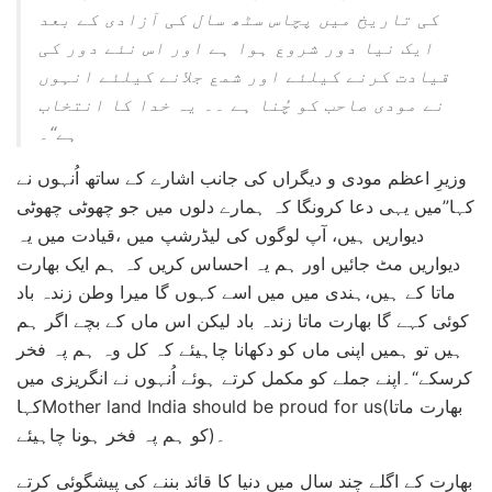
کی تاریخ میں پچاس سٹھ سال کی آزادی کے بعد
ایک نیا دور شروع ہوا ہے اور اس نئے دور کی
قیادت کرنے کیلئے اور شمع جلانے کیلئے انہوں
نے مودی صاحب کو چُنا ہے ۔۔ یہ خدا کا انتخاب
ہے“۔
وزیرِ اعظم مودی و دیگراں کی جانب اشارے کے ساتھ اُنہوں نے
کہا”میں یہی دعا کرونگا کہ ہمارے دلوں میں جو چھوٹی چھوٹی
دیواریں ہیں، آپ لوگوں کی لیڈرشپ میں ،قیادت میں یہ
دیواریں مٹ جائیں اور ہم یہ احساس کریں کہ ہم ایک بھارت
ماتا کے ہیں،ہندی میں میں اسے کہوں گا میرا وطن زندہ باد
کوئی کہے گا بھارت ماتا زندہ باد لیکن اس ماں کے بچے اگر ہم
ہیں تو ہمیں اپنی ماں کو دکھانا چاہیئے کہ کل وہ ہم پہ فخر
کرسکے“۔اپنے جملے کو مکمل کرتے ہوئے اُنہوں نے انگریزی میں
کہاMother land India should be proud for us(بھارت ماتا
کو ہم پہ فخر ہونا چاہیئے)۔
بھارت کے اگلے چند سال میں دنیا کا قائد بننے کی پیشگوئی کرتے