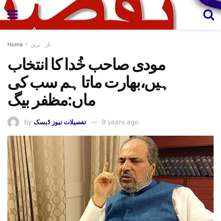
تازہ ترین
Home
مودی صاحب خُدا کا انتخاب
ہیں،بھارت ماتا ہم سب کی
ماں:مظفر بیگ
9 years ago
تفصیلات نیوز ڈیسک
by