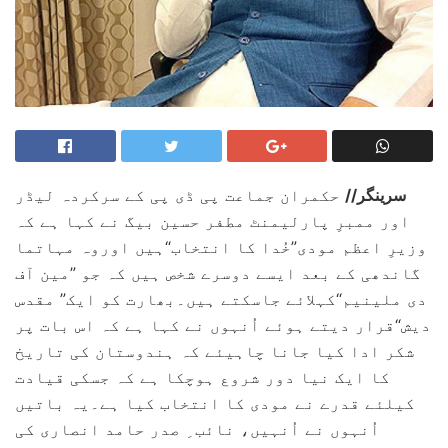
سرینگر//
حکمران جماعت پی ڈی پی کے سرکردہ لیڈر
اور ممبرِ پارلیمنٹ مطفر حسین بیگ نے کہا ہے کہ
وزیرِ اعظم مودی”خُدا کا انتخاب“ہیں اوروہ مہاتما
گاندھی کے بعد ایسے دوسرے شخص ہیں کہ جو ”مین آف
دی ملینیم“کہلائے جاسکتے ہیں۔بھارت کو ایک” مقدس
دیش“قرار دیتے ہوئے اُنہوں نے کہا ہے کہ اس بات پر
شکر ادا کیا جانا چاہیئے کہ ہندوستان کی تاریخ
کا ایک نیا دور شروع ہوچکا ہے کہ جسکی قیادت
کیلئے قدرے نے مودی کا انتخاب کیا ہے۔یہ باتیں
اُنہوں نے اُنہیں، نائب ِ صدر حامد انصاری کی