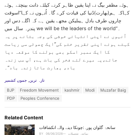
ہوئے مظفر بیگ نے اپنا یقین ظاہر کرنے کیلئے دانت بینچتے ہوئے
کہاکہ ہم(بھارت)دُنیا کی قیادت کرے گا۔ اُنہوں نے کہا”اسوقت
چاروں طرف بادل ہیںلیکن مجھے یقین ہے کہ اگلے دس اور
پندرہ سال میں we will be the leaders of the world“۔
اُنہوں نے اپنی انتہائی خوشی کی وجہ بتانے پر یہ
کہتے ہوئے اپنی تقریر ختم کی”ایک چھوٹی سی ریاست
کا ایک ممبر اسکو بھی بولنے کا موقعہ دیا
جائے،یہ میرے لئے فخر کی بات ہے، آپ سب زندہ
باد، بھارت ماتا زندہ باد“۔
C
تازہ ترین
,
جموں کشمیر
a
T
BJP
Freedom Movement
kashmir
Modi
Muzafar Baig
t
a
e
PDP
Peoples Conference
g
g
s
o
:
r
Related Content
i
e
سانحۂ گلوان پورہ:چونکا دینے والے انکشافات
s
:
نمائندہ تفصیلات
06/06/2026
BY