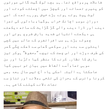
شاملات پر،واقع تھا۔ہم بچے لوک گیت گاتی عورتوں
کو پنیری تھماتے اور کیچڑ میں اچھلتے کودتے اور
لوٹ پوٹ ہوتے ہوئے بڑے خوش ہورہے تھے کہ اسی
دوران موسم اچانک خراب ہوگیا،بادلوں کی تھرا
دینے اور ڈرا دینے والی گڑ گڑاہٹ کے ساتھ دیکھتے
ہی دیکھتے انتہائی شدید بارش شروع ہوئی اور
چھوٹے بڑے ہم سب افراتفری کے عالم میں کچی
اینٹوں سے بنے اور سوکھی گھاس سے ڈھکے چکّی گھر
کی طرف دوڑے اور اس چھت کے نیچے ’’محفوظ‘‘ ہوکر تیز
بارش کا نظارہ کرنے کا منظر کیا دلرُبا اور من
موہی تھا،اُسے الفاظ میں بیان تو نہیں کیا
جاسکتا ہے البتہ اسکی یاد آج تیس سال بعد بھی
کرونا وائرس کے بحران کی تلخی بھلانے اور تناؤ سے
نجات دلانے کیلئے کافی ہے۔