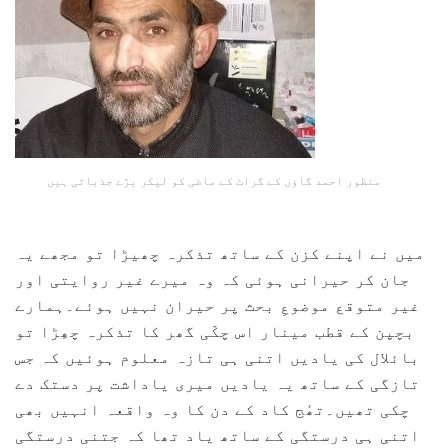
منظور احمد گاؤں کے گراٹ کے ماضی کو لیکر بڑے جذباتی ہیں
میں نے اپنے کزن کے ساتھ تذکرہ چھیڑا تو مجھے یہ
جان کر حیرانی ہوئی کہ وہ میرے غیر روایتی اور
غیر متوقع موضوعِ بحث پر حیران نہیں ہوئے۔ہمارے
بچپن کے قطب مینار اس چکّی گھر کا تذکرہ چھِڑا تو
بائلال کی یادیں اتنی ہی تازہ معلوم ہوئیں کہ جس
تازگی کے ساتھ یہ یادیں میری یاداشت پر دستک دے
چکی تھیں۔تھٔج کاد کے دن کا وہ واقعہ انہیں بھی
اتنی ہی درستگی کے ساتھ یاد تھا کہ جتنی درستگی