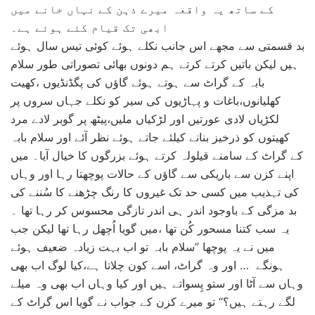
کے ساتھ یہ واقعہ میرے ذہن کے نہاں خانے میں
ابھی تک قیام کئے ہوئے ہے۔
بد قسمتی سے مجھے اس جانب نکلے ہوئے کوئی تیس سال ہوئے
ہیں لیکن باتیں کرتے کرتے ہم دونوں بھائی تصوراتی طور سلام
بابہ کے گراٹ سے ہوتے ہوئے گاؤں کی پگڈنڈیوں ،کھیت
کھلیانوں،باغات و پہاڑیوں کی سیر کو نکلے جہاں سروں پر
لکڑیاں لادی عورتیں اور لڑکیاں ملیں،پیٹھ پر گوبر لادے مرد
کھیتوں کو ذرخیز بنانے کیلئے جاتے ہوئے نظر آئے اور سلام بابہ
کے گراٹ کے سامنے قیلولہ کرتے ہوئے بزرگوں کا خیال آیا۔ میں
اپنے کزن سے باریکی سے گاؤں کے حالات پوچھتا رہا اور وہاں
کی تہذیب میں کسی حد تک غیروں کا رنگ چڑھنے کا سُننے کی
بد مزگی کے باوجود اندر ہی اندر تازگی محسوس کر رہا تھا ۔
یہ سب کتنا مسحور کُن تھا ،میں گویا اُچھل رہا تھا لیکن جب
میں نے یہ پوچھا ’’سلام بابہ تو اب بہت زیادہ ضعیف ہوئے
ہونگے … اور وہ گراٹ، اسے کون چلاتا ہے،کیا لوگ اب بھی
وہاں سے آٹا اور ستو پِسواتے ہیں اور کیا وہاں اب بھی وہ میلے
لگے رہتے ہیں؟‘‘ تو میرے کزن کے جواب نے گویا اس گراٹ کے