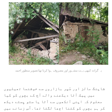
یہ گراٹ کبھی بہت مشہور اور مصروف ہوا کرتا تھا:تصویر منظور احمد
شاپنگ مالز اور سُپر بازاروں سے خوشنما تھیلیوں
میں پیک آٹا دیکھنے والے آج کے بچوں کو کیا
معلوم کہ اپنی آنکھوں سے آٹا یا ستو پِستے دیکھ
کر ہم بچوں کو کتنا اچھا لگتا تھا۔اُس زمانے میں