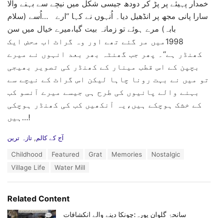
خمدار پہیئے پر پڑ کر دودھ جیسی شکل میں نیچے سے بہنے والا
سارا پانی مجھ پر انڈھیل دیا۔ اُنہوں نے کہا ’’ارے …اُسے (سلام
بابہ) مرے ہوئے تو زمانہ بیت گیا،میرے خیال میں سن
1998میں مر گئے تھے اور وہ گراٹ اب محض ایک
کھنڈر ہے‘‘۔ پھر جب گھنٹہ بھر بعد انہوں نے میرے
بچپن کے اس قطب مینار کے کھنڈر کی تصویر بھیجی
تو میں نے بہت رونا چاہا لیکن اس گراٹ کے نیچے سے
بہنے والے پانیوں کی طرح ہی جیسے میرے آنسو کب
کے خشک ہوچکے ہیں،یہ آنکھیں کب کی کھنڈر ہوچکی
ہیں…!
C
آج کے کالم
,
تازہ ترین
a
T
Childhood
Featured
Grat
Memories
Nostalgic
t
a
e
Village Life
Water Mill
g
g
s
o
:
r
Related Content
i
e
سانحۂ گلوان پورہ:چونکا دینے والے انکشافات
s