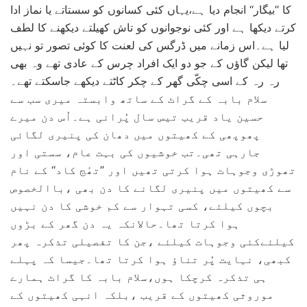
کا ’’بیگار‘‘ انجام دیا ہے،یہاں کئی کسانوں کو سستاتے یا نماز ادا
کرتے دیکھا ہے اور کئی نوجوانوں کو تاش کھیلتے دیکھنے کا لطف
لیا ہے۔اس زمانے میں ڈرگس کی لعنت کا کوئی تصور تو نہیں
تھا لیکن گاؤں کے جو دو ایک افراد چرس کے عادی تھے وہ بھی
رہ رہ کے اسی چکّی گھر کے چکر کاٹتے دیکھے جاسکتے تھے۔
سلام بابہ کے گراٹ کے ساتھ وابستہ میری سب سے
حسین یاد قریب تیس سال پُرانی ہے۔اُس دن میرے
پھوپھی کے کھیتوں میں دھان کی پنیری لگائی
جارہی تھی۔تب خوشیوں کی بہت عام، سستی اور
تھوڑی وجوہات ہوا کرتی تھیں اور ’’تھٔج کاد‘‘ کے نام
سے کھیتوں میں پنیری لگانے کا دن بھی ،باالخصوص
بچوں کیلئے، کسی تہوار سے کم خوشی کا دن نہیں
ہوا کرتا تھا۔حالانکہ یہ دن گھر کے بڑوں
کیلئےکئی وجوہات کیلئے ،جن کا تفصیلی تذکرہ پھر
کبھی، نہایت پُر تناؤ ہوا کرتا تھا۔جیسا کہ پہلے
ہی تذکرہ کرچکا ہوں،سلام بابہ کا گراٹ ہمارے
موروثی کھیتوں کے قریب ،بلکہ انہی کھیتوں کے