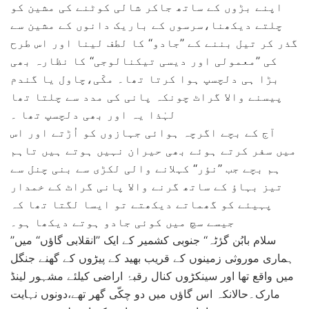
اپنے بڑوں کے ساتھ جاکر شالی کوٹنے کی مشین کو
چلتے دیکھنا،سرسوں کے باریک دانوں کے مشین سے
گذر کر تیل بننے کے ’’جادو‘‘ کا لطف لینا اور اس طرح
کی ’’معمولی اور دیسی تیکنالوجی‘‘ کا نظارہ بھی
بڑا ہی دلچسپ ہوا کرتا تھا۔ مکّی،چاول یا گندم
پیسنے والا گراٹ چونکہ پانی کی مدد سے چلتا تھا
لہٰذا یہ اور بھی دلچسپ تھا ۔
آج کے بچے اگرچہ ہوائی جہازوں کو اُڑتے اور اس
میں سفر کرتے ہوئے بھی حیران نہیں ہوتے ہیں تاہم
ہم بچے جب ’’نؤر‘‘ کہلانے والی لکڑی سے بنی چنل سے
تیز بہاؤ کے ساتھ گرنے والا پانی گراٹ کے خمدار
پہیئے کو گھماتے دیکھتے تو ایسا لگتا تھا کہ
جیسے سچ میں کوئی جادو ہوتے دیکھا ہو۔
’’سلام بابُن گرٔٹہ‘‘ جنوبی کشمیر کے ایک ’’انقلابی گاؤں‘‘ میں
ہماری موروثی زمینوں کے قریب بھید کے پیڑوں کے گھنے جنگل
میں واقع تھا اور سینکڑوں کنال رقبۂ اراضی کیلئے مشہور لینڈ
مارک۔حالانکہ اس گاؤں میں دو چکّی گھر تھے،دونوں نہایت