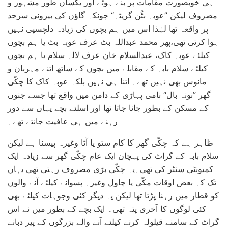
ہی خوبصورت مقامات پر بنے ہوئے اور یکساں طور مشہور و
مصروف لیکن ’’عوبہ بٹُن گریٹہ‘‘ چونکہ گاؤں کی بیرونی سرحد
پر واقعہ تھا لہٰذا اس میں ہم بچوں کی زیادہ دلچسپی نہیں
ہوا کرتی تھی،پھر محمد عبداللہ بٹ عرف عوبہ بٹ یا ہم بچوں
کیلئے عوبہ کاک، عبدالسلام خان عرف لالہ سلام یا ہم بچوں
کیلئے سلام بابہ کے مقابلے میں بچوں کے ساتھ اتنے مہربان و
مانوس بھی نہیں تھے۔ اتنا ہی نہیں بلکہ عوبہ کاک کا چکّی
گھر ’’نونہ بال‘‘ نامی پہاڑی کے دامن میں واقع تھا جسے جنوں
کے مسکن کے بطور جانا جاتا تھا اور اسلئے بچے یہاں سے دور
رہنے میں ہی عافیت جانتے تھے۔
ظاہر ہے کہ چکّی گھر کا کام ستو یا آٹا وغیرہ پیسنا ہے لیکن
سلام بابہ کے گراٹ کی پہچان ایک عام چکّی گھر سے زیادہ ایک
کمیونٹی سنٹر کی تھی۔یہ چکّی بڑی مصروف رہتی تھی یہاں
تک کہ بعض اوقات مکّی یا چاول وغیرہ پسوانے کیلئے آنے والوں
کو قطار میں رہنا پڑتا تھا لیکن یہ دیگر کئی وجوہات کیلئے بھی
کئی لوگوں کا آخری پتہ تھی۔ ایک بچے کے بطور میں نے اس
گراٹ کے سامنے قیلولہ کرنے کیلئے آنے والے بزرگوں کے پیر دبانے