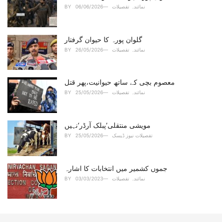
:
نمائندہ تفصیلات
06/06/2026
BY
گلوان پورہ کا حیوان گرفتار
نمائندہ تفصیلات
26/05/2026
BY
معصوم بچی کے ساتھ حیوانیت،پھر قتل
نمائندہ تفصیلات
25/05/2026
BY
مویشی منتقلی’پبلک آرڈر‘نہیں
تفصیلات نیوز ڈیسک
25/05/2026
BY
جموں کشمیر میں انتخابات کا اشارہ
نمائندہ تفصیلات
03/03/2023
BY