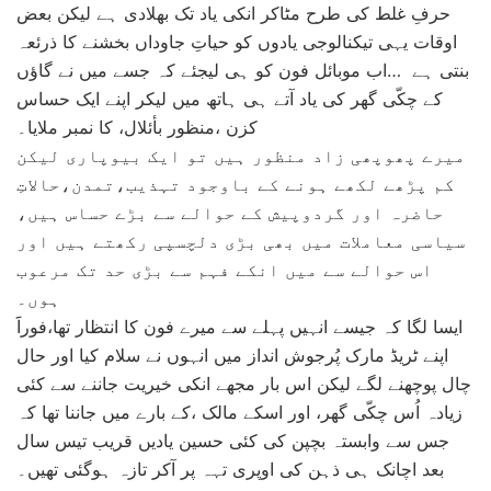
حرفِ غلط کی طرح مٹاکر انکی یاد تک بھلادی ہے لیکن بعض
اوقات یہی تیکنالوجی یادوں کو حیاتِ جاوداں بخشنے کا ذرئعہ
بنتی ہے …اب موبائل فون کو ہی لیجئے کہ جسے میں نے گاؤں
کے چکّی گھر کی یاد آتے ہی ہاتھ میں لیکر اپنے ایک حساس
کزن ،منظور بأئلال، کا نمبر ملایا۔
میرے پھوپھی زاد منظور ہیں تو ایک بیوپاری لیکن
کم پڑھے لکھے ہونے کے باوجود تہذیب،تمدن،حالاتِ
حاضرہ اور گردوپیش کے حوالے سے بڑے حساس ہیں،
سیاسی معاملات میں بھی بڑی دلچسپی رکھتے ہیں اور
اس حوالے سے میں انکے فہم سے بڑی حد تک مرعوب
ہوں۔
ایسا لگا کہ جیسے انہیں پہلے سے میرے فون کا انتظار تھا،فوراََ
اپنے ٹریڈ مارک پُرجوش انداز میں انہوں نے سلام کیا اور حال
چال پوچھنے لگے لیکن اس بار مجھے انکی خیریت جاننے سے کئی
زیادہ اُس چکّی گھر، اور اسکے مالک ،کے بارے میں جاننا تھا کہ
جس سے وابستہ بچپن کی کئی حسین یادیں قریب تیس سال
بعد اچانک ہی ذہن کی اوپری تہہ پر آکر تازہ ہوگئی تھیں۔