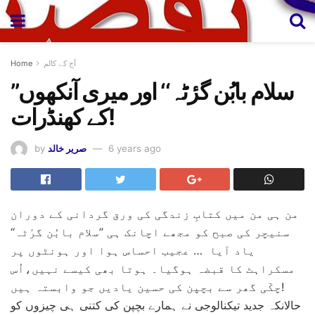
آج کے کالم
Home
’’سلام بابُن گرٔٹہ‘‘ اور میری آنکھوں
کے کھنڈرات!
6 years ago
صریر خالد
by
من ہی من میں کتابِ زندگی کی ورق گردانی کے دوران
سنیچر کی صبح کو مجھے اچانک ہی ’’سلام بابُن گرٔٹہ‘‘
یاد آیا … عجیب احساس ہوا اور ہونٹوں پر
مسکراہٹ کا قبضہ ہوگیا۔ ہوتا بھی کیسے نہیں،اُس
چکّی گھر سے بچپن کی حسین یادیں جو وابستہ ہیں!
حالانکہ جدید تیکنالوجی نے ہمارے بچپن کی کتنی ہی چیزوں کو